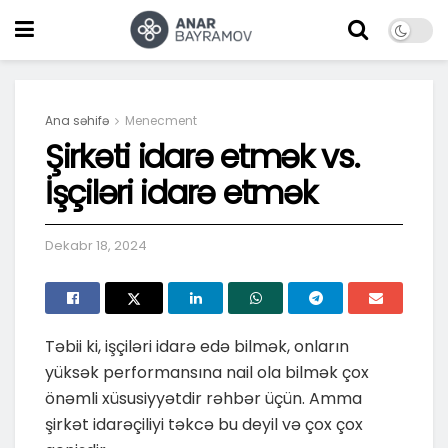
Ana səhifə
Menecment
Şirkəti idarə etmək vs.
İşçiləri idarə etmək
Dekabr 18, 2024
Təbii ki, işçiləri idarə edə bilmək, onların
yüksək performansına nail ola bilmək çox
önəmli xüsusiyyətdir rəhbər üçün. Amma
şirkət idarəçiliyi təkcə bu deyil və çox çox