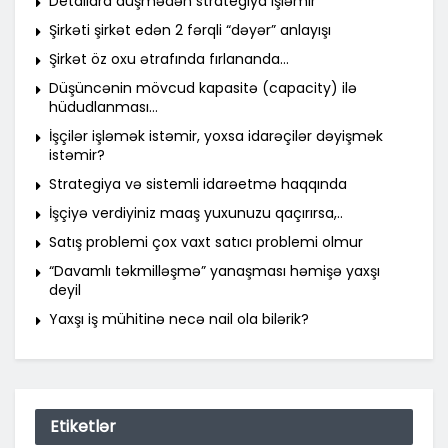
Detallara düşmədən strategiya işləmir
Şirkəti şirkət edən 2 fərqli “dəyər” anlayışı
Şirkət öz oxu ətrafında fırlananda…
Düşüncənin mövcud kapasitə (capacity) ilə
hüdudlanması…
İşçilər işləmək istəmir, yoxsa idarəçilər dəyişmək
istəmir?
Strategiya və sistemli idarəetmə haqqında
İşçiyə verdiyiniz maaş yuxunuzu qaçırırsa,..
Satış problemi çox vaxt satıcı problemi olmur
“Davamlı təkmilləşmə” yanaşması həmişə yaxşı
deyil
Yaxşı iş mühitinə necə nail ola bilərik?
Etiketlər