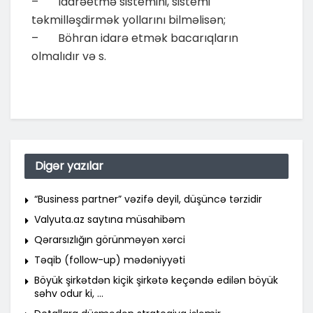
– Idarəetmə sistemini, sistemi
təkmilləşdirmək yollarını bilməlisən;
– Böhran idarə etmək bacarıqların
olmalıdır və s.
Digər yazılar
“Business partner” vəzifə deyil, düşüncə tərzidir
Valyuta.az saytına müsahibəm
Qərarsızlığın görünməyən xərci
Təqib (follow-up) mədəniyyəti
Böyük şirkətdən kiçik şirkətə keçəndə edilən böyük
səhv odur ki, …