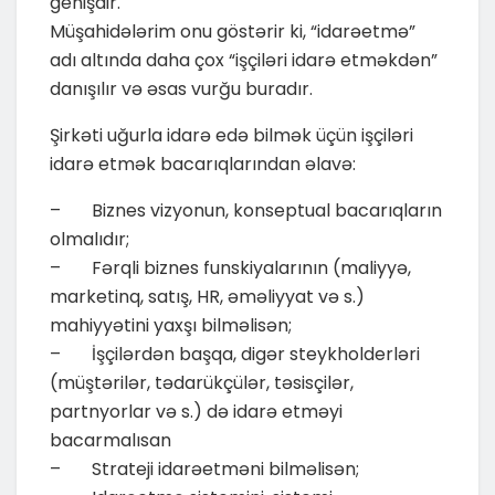
genişdir.
Müşahidələrim onu göstərir ki, “idarəetmə”
adı altında daha çox “işçiləri idarə etməkdən”
danışılır və əsas vurğu buradır.
Şirkəti uğurla idarə edə bilmək üçün işçiləri
idarə etmək bacarıqlarından əlavə:
– Biznes vizyonun, konseptual bacarıqların
olmalıdır;
– Fərqli biznes funskiyalarının (maliyyə,
marketinq, satış, HR, əməliyyat və s.)
mahiyyətini yaxşı bilməlisən;
– İşçilərdən başqa, digər steykholderləri
(müştərilər, tədarükçülər, təsisçilər,
partnyorlar və s.) də idarə etməyi
bacarmalısan
– Strateji idarəetməni bilməlisən;