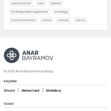
satisfaction
seo
Speed
StrategicManagement
strategy
transformation
value
values
vision
© 2025 Anar Bayramovun bloqu
Keçidlər
Ümumi
Menecment
Marketinq
Sosial