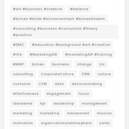
#art #business #creative
#balance
#biznes #kitab #biznesneisteyir #bizneskitabim
#consulting #business #consultant #theory
#practice
#DMC
#education #background #art #creative
#life
#MarketingAIR
#marketingAIR #training
#MMF
biznes
business
change
clv
consulting
CorporateCulture
CRM
culture
customer
CVM
data
decisionmaking
effectiveness
engagement
focus
idarəetmə
kpi
leadership
management
marketing
marketinq
menecment
mission
motivation
organizationalatmosphere
sales