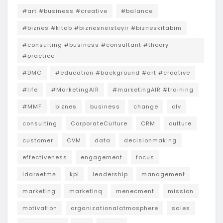
#art #business #creative
#balance
#biznes #kitab #biznesneisteyir #bizneskitabim
#consulting #business #consultant #theory
#practice
#DMC
#education #background #art #creative
#life
#MarketingAIR
#marketingAIR #training
#MMF
biznes
business
change
clv
consulting
CorporateCulture
CRM
culture
customer
CVM
data
decisionmaking
effectiveness
engagement
focus
idarəetmə
kpi
leadership
management
marketing
marketinq
menecment
mission
motivation
organizationalatmosphere
sales