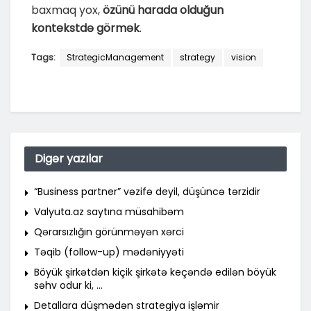
baxmaq yox,
özünü harada olduğun
kontekstdə görmək
.
Tags:
StrategicManagement
strategy
vision
Digər yazılar
“Business partner” vəzifə deyil, düşüncə tərzidir
Valyuta.az saytına müsahibəm
Qərarsızlığın görünməyən xərci
Təqib (follow-up) mədəniyyəti
Böyük şirkətdən kiçik şirkətə keçəndə edilən böyük
səhv odur ki, …
Detallara düşmədən strategiya işləmir