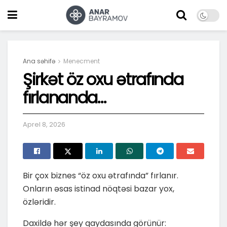
Ana səhifə
Menecment
Şirkət öz oxu ətrafında
fırlananda…
Aprel 8, 2026
Bir çox biznes “öz oxu ətrafında” fırlanır.
Onların əsas istinad nöqtəsi bazar yox,
özləridir.
Daxildə hər şey qaydasında görünür: