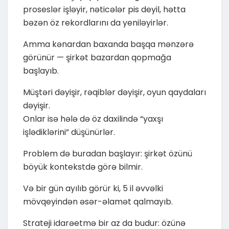
proseslər işləyir, nəticələr pis deyil, hətta
bəzən öz rekordlarını da yeniləyirlər.
Amma kənardan baxanda başqa mənzərə
görünür — şirkət bazardan qopmağa
başlayıb.
Müştəri dəyişir, rəqiblər dəyişir, oyun qaydaları
dəyişir.
Onlar isə hələ də öz daxilində “yaxşı
işlədiklərini” düşünürlər.
Problem də buradan başlayır: şirkət özünü
böyük kontekstdə görə bilmir.
Və bir gün ayılıb görür ki, 5 il əvvəlki
mövqeyindən əsər-əlamət qalmayıb.
Strateji idarəetmə bir az da budur: özünə