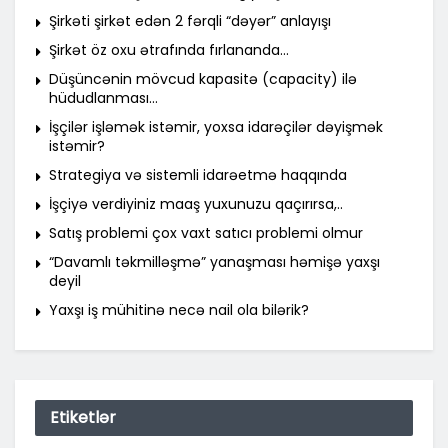
Şirkəti şirkət edən 2 fərqli “dəyər” anlayışı
Şirkət öz oxu ətrafında fırlananda…
Düşüncənin mövcud kapasitə (capacity) ilə
hüdudlanması…
İşçilər işləmək istəmir, yoxsa idarəçilər dəyişmək
istəmir?
Strategiya və sistemli idarəetmə haqqında
İşçiyə verdiyiniz maaş yuxunuzu qaçırırsa,..
Satış problemi çox vaxt satıcı problemi olmur
“Davamlı təkmilləşmə” yanaşması həmişə yaxşı
deyil
Yaxşı iş mühitinə necə nail ola bilərik?
Etiketlər