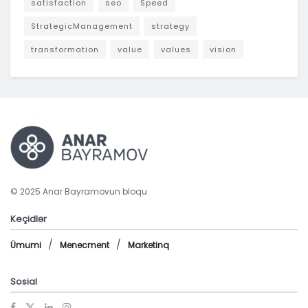
satisfaction
seo
Speed
StrategicManagement
strategy
transformation
value
values
vision
© 2025 Anar Bayramovun bloqu
Keçidlər
Ümumi
Menecment
Marketinq
Sosial