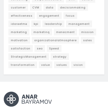
customer
CVM
data
decisionmaking
effectiveness
engagement
focus
idarəetmə
kpi
leadership
management
marketing
marketinq
menecment
mission
motivation
organizationalatmosphere
sales
satisfaction
seo
Speed
StrategicManagement
strategy
transformation
value
values
vision