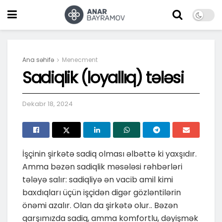
Ana səhifə
Menecment
Sadiqlik (loyallıq) tələsi
Dekabr 18, 2024
İşçinin şirkətə sadiq olması əlbəttə ki yaxşıdır.
Amma bəzən sadiqlik məsələsi rəhbərləri
tələyə salır: sadiqliyə ən vacib amil kimi
baxdıqları üçün işçidən digər gözləntilərin
önəmi azalır. Olan da şirkətə olur.. Bəzən
qarşımızda sadiq, amma komfortlu, dəyişmək