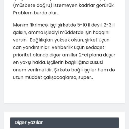
(müsbətə doğru) istəməyən kadrlar görürük.
Problem burda olur..
Mənim fikrimcə, işçi şirkətdə 5-10 il deyil, 2-3 il
qalsın, amma işlədiyi müddətdə işin haqqını
versin. Bağlılıqları yüksək olsun, şirkət üçün
can yandırsınlar. Rəhbərlik üçün sədaqət
prioritet olanda digər amillər 2-ci plana düşür
ən yaxşı halda. İşçilərin bağlılığına xüsusi
önəm verilməlidir. Şirkətə bağlı işçilər həm də
uzun müddət çalışacaqlarsa, super..
Digər yazılar