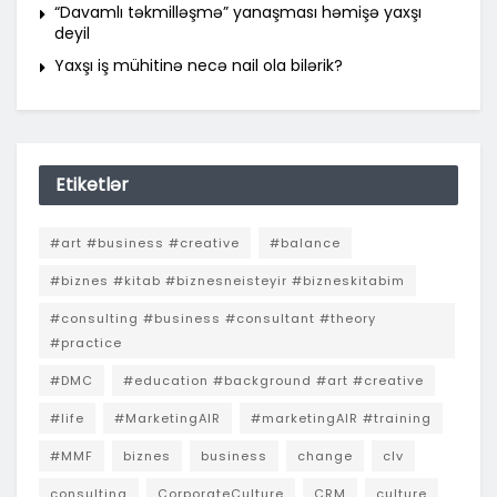
“Davamlı təkmilləşmə” yanaşması həmişə yaxşı
deyil
Yaxşı iş mühitinə necə nail ola bilərik?
Etiketlər
#art #business #creative
#balance
#biznes #kitab #biznesneisteyir #bizneskitabim
#consulting #business #consultant #theory
#practice
#DMC
#education #background #art #creative
#life
#MarketingAIR
#marketingAIR #training
#MMF
biznes
business
change
clv
consulting
CorporateCulture
CRM
culture