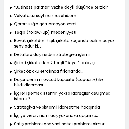
“Business partner” vəzifə deyil, düşüncə tərzidir
Valyuta.az saytına müsahibəm
Qərarsızlığın görünməyən xərci
Təqib (follow-up) mədəniyyəti
Böyük şirkətdən kiçik şirkətə keçəndə edilən böyük
səhv odur ki, …
Detallara düşmədən strategiya işləmir
Şirkəti şirkət edən 2 fərqli “dəyər” anlayışı
Şirkət öz oxu ətrafında fırlananda…
Düşüncənin mövcud kapasitə (capacity) ilə
hüdudlanması…
İşçilər işləmək istəmir, yoxsa idarəçilər dəyişmək
istəmir?
Strategiya və sistemli idarəetmə haqqında
İşçiyə verdiyiniz maaş yuxunuzu qaçırırsa,..
Satış problemi çox vaxt satıcı problemi olmur