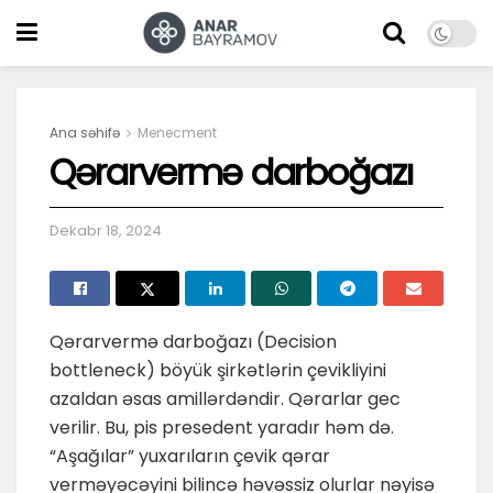
Ana səhifə
Menecment
Qərarvermə darboğazı
Dekabr 18, 2024
Qərarvermə darboğazı (Decision
bottleneck) böyük şirkətlərin çevikliyini
azaldan əsas amillərdəndir. Qərarlar gec
verilir. Bu, pis presedent yaradır həm də.
“Aşağılar” yuxarıların çevik qərar
verməyəcəyini bilincə həvəssiz olurlar nəyisə