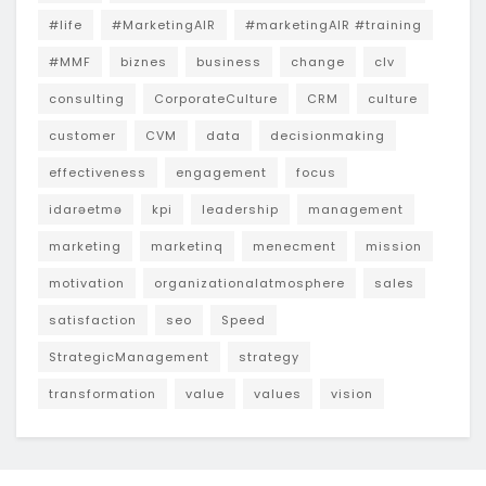
#life
#MarketingAIR
#marketingAIR #training
#MMF
biznes
business
change
clv
consulting
CorporateCulture
CRM
culture
customer
CVM
data
decisionmaking
effectiveness
engagement
focus
idarəetmə
kpi
leadership
management
marketing
marketinq
menecment
mission
motivation
organizationalatmosphere
sales
satisfaction
seo
Speed
StrategicManagement
strategy
transformation
value
values
vision