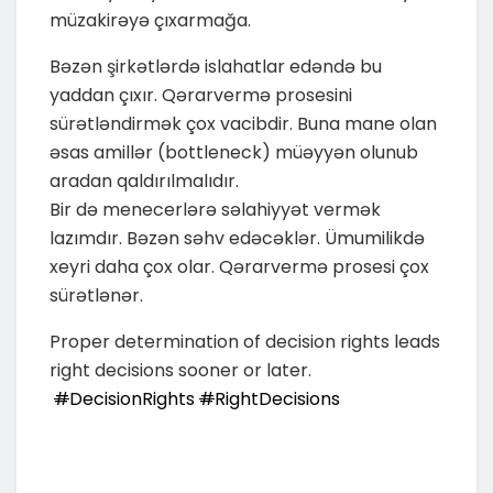
müzakirəyə çıxarmağa.
Bəzən şirkətlərdə islahatlar edəndə bu
yaddan çıxır. Qərarvermə prosesini
sürətləndirmək çox vacibdir. Buna mane olan
əsas amillər (bottleneck) müəyyən olunub
aradan qaldırılmalıdır.
Bir də menecerlərə səlahiyyət vermək
lazımdır. Bəzən səhv edəcəklər. Ümumilikdə
xeyri daha çox olar. Qərarvermə prosesi çox
sürətlənər.
Proper determination of decision rights leads
right decisions sooner or later.
#
DecisionRights
#
RightDecisions