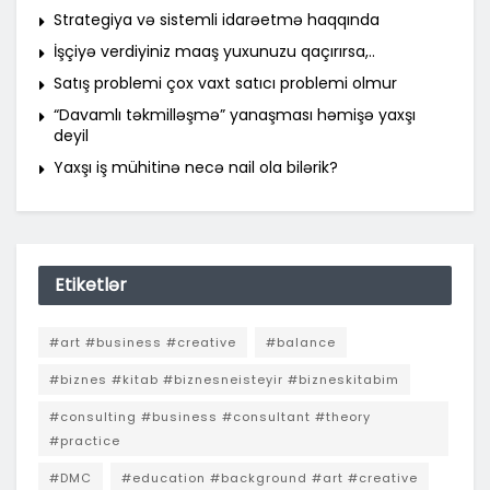
Strategiya və sistemli idarəetmə haqqında
İşçiyə verdiyiniz maaş yuxunuzu qaçırırsa,..
Satış problemi çox vaxt satıcı problemi olmur
“Davamlı təkmilləşmə” yanaşması həmişə yaxşı
deyil
Yaxşı iş mühitinə necə nail ola bilərik?
Etiketlər
#art #business #creative
#balance
#biznes #kitab #biznesneisteyir #bizneskitabim
#consulting #business #consultant #theory
#practice
#DMC
#education #background #art #creative