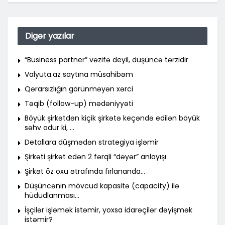
Digər yazılar
“Business partner” vəzifə deyil, düşüncə tərzidir
Valyuta.az saytına müsahibəm
Qərarsızlığın görünməyən xərci
Təqib (follow-up) mədəniyyəti
Böyük şirkətdən kiçik şirkətə keçəndə edilən böyük
səhv odur ki, …
Detallara düşmədən strategiya işləmir
Şirkəti şirkət edən 2 fərqli “dəyər” anlayışı
Şirkət öz oxu ətrafında fırlananda…
Düşüncənin mövcud kapasitə (capacity) ilə
hüdudlanması…
İşçilər işləmək istəmir, yoxsa idarəçilər dəyişmək
istəmir?