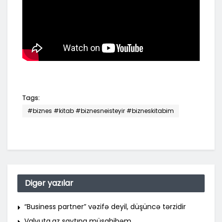
Tags:
#biznes #kitab #biznesneisteyir #bizneskitabim
Digər yazılar
“Business partner” vəzifə deyil, düşüncə tərzidir
Valyuta.az saytına müsahibəm