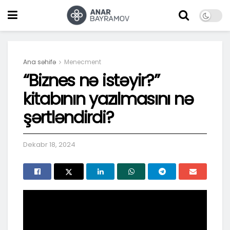
Ana səhifə
Menecment
“Biznes nə istəyir?”
kitabının yazılmasını nə
şərtləndirdi?
Dekabr 18, 2024