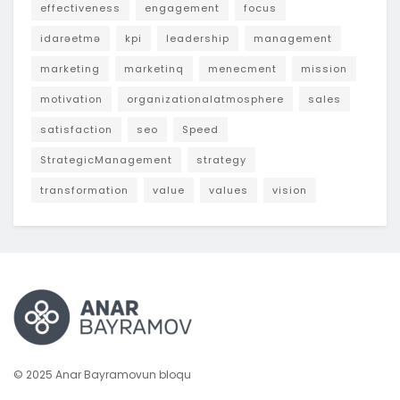
effectiveness
engagement
focus
idarəetmə
kpi
leadership
management
marketing
marketinq
menecment
mission
motivation
organizationalatmosphere
sales
satisfaction
seo
Speed
StrategicManagement
strategy
transformation
value
values
vision
© 2025 Anar Bayramovun bloqu