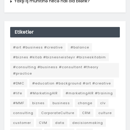
Yaxşı iş mühitinə necə nail ola bilərik?
Etiketlər
#art #business #creative
#balance
#biznes #kitab #biznesneisteyir #bizneskitabim
#consulting #business #consultant #theory
#practice
#DMC
#education #background #art #creative
#life
#MarketingAIR
#marketingAIR #training
#MMF
biznes
business
change
clv
consulting
CorporateCulture
CRM
culture
customer
CVM
data
decisionmaking