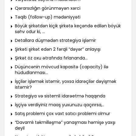
Qərarsızlığın görünməyən xərci
Təqib (follow-up) mədəniyyəti
Böyük şirkətdən kiçik şirkətə keçəndə edilən böyük
səhv odur ki, …
Detallara düşmədən strategiya işləmir
Şirkəti şirkət edən 2 fərqli “dəyər” anlayışı
Şirkət öz oxu ətrafında fırlananda…
Düşüncənin mövcud kapasitə (capacity) ilə
hüdudlanması…
İşçilər işləmək istəmir, yoxsa idarəçilər dəyişmək
istəmir?
Strategiya və sistemli idarəetmə haqqında
İşçiyə verdiyiniz maaş yuxunuzu qaçırırsa,..
Satış problemi çox vaxt satıcı problemi olmur
“Davamlı təkmilləşmə” yanaşması həmişə yaxşı
deyil