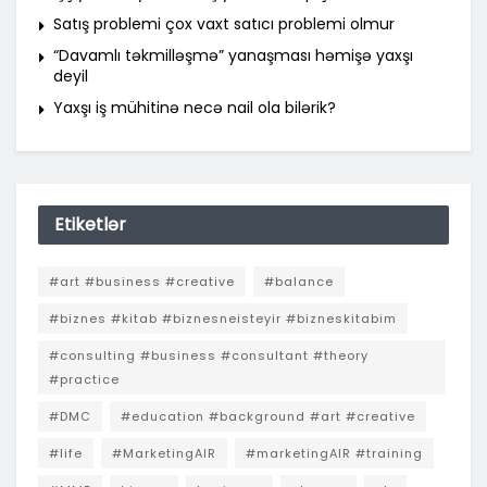
Satış problemi çox vaxt satıcı problemi olmur
“Davamlı təkmilləşmə” yanaşması həmişə yaxşı
deyil
Yaxşı iş mühitinə necə nail ola bilərik?
Etiketlər
#art #business #creative
#balance
#biznes #kitab #biznesneisteyir #bizneskitabim
#consulting #business #consultant #theory
#practice
#DMC
#education #background #art #creative
#life
#MarketingAIR
#marketingAIR #training