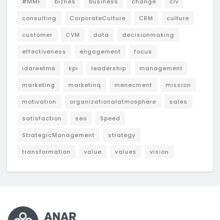
#MMF
biznes
business
change
clv
consulting
CorporateCulture
CRM
culture
customer
CVM
data
decisionmaking
effectiveness
engagement
focus
idarəetmə
kpi
leadership
management
marketing
marketinq
menecment
mission
motivation
organizationalatmosphere
sales
satisfaction
seo
Speed
StrategicManagement
strategy
transformation
value
values
vision