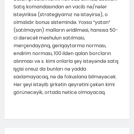
Satış komandasından ən vacib nə/nələr
istəyiriksə (strategiyamız nə istəyirsə), o
olmalıdır bonus sistemində. Yoxsa “yatan”
(satılmayan) malların əridilməsi, hansısa 50-
ci dərəcəli məshulun satılması,
merçendayzinq, geriqaytarma norması,
endirim norması, 100 ildən qalan borcların
alınması və s. kimi onlarla şey istəyəndə satış
işçisi onsuz da bunları nə yadda
saxlamayacaq, nə də fokuslana bilməyəcək.
Hər şeyi istəyib şirkətin qeyrətini çəkən kimi
görünəcəyik, ortada nəticə olmayacaq.