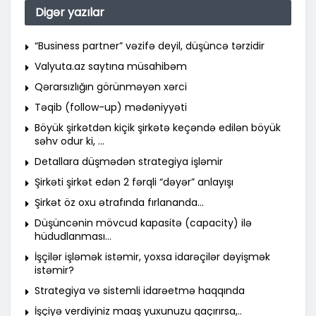
Digər yazılar
“Business partner” vəzifə deyil, düşüncə tərzidir
Valyuta.az saytına müsahibəm
Qərarsızlığın görünməyən xərci
Təqib (follow-up) mədəniyyəti
Böyük şirkətdən kiçik şirkətə keçəndə edilən böyük
səhv odur ki, …
Detallara düşmədən strategiya işləmir
Şirkəti şirkət edən 2 fərqli “dəyər” anlayışı
Şirkət öz oxu ətrafında fırlananda…
Düşüncənin mövcud kapasitə (capacity) ilə
hüdudlanması…
İşçilər işləmək istəmir, yoxsa idarəçilər dəyişmək
istəmir?
Strategiya və sistemli idarəetmə haqqında
İşçiyə verdiyiniz maaş yuxunuzu qaçırırsa,..