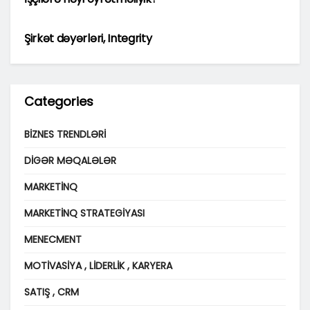
MENECMENT
Şirkət dəyərləri, Integrity
Categories
BIZNES TRENDLƏRI
DIGƏR MƏQALƏLƏR
MARKETINQ
MARKETINQ STRATEGIYASI
MENECMENT
MOTIVASIYA , LIDERLIK , KARYERA
SATIŞ , CRM