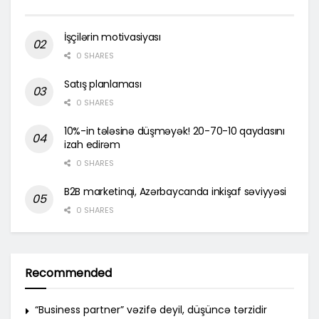
İşçilərin motivasiyası
0 SHARES
Satış planlaması
0 SHARES
10%-in tələsinə düşməyək! 20-70-10 qaydasını
izah edirəm
0 SHARES
B2B marketinqi, Azərbaycanda inkişaf səviyyəsi
0 SHARES
Recommended
“Business partner” vəzifə deyil, düşüncə tərzidir