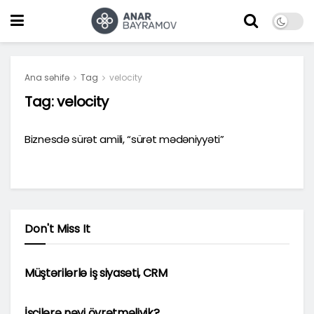
Ana səhifə
Tag
velocity
Tag:
velocity
Biznesdə sürət amili, “sürət mədəniyyəti”
Don't Miss It
MARKETINQ
Müştərilərlə iş siyasəti, CRM
MENECMENT
İşçilərə nəyi öyrətməliyik?