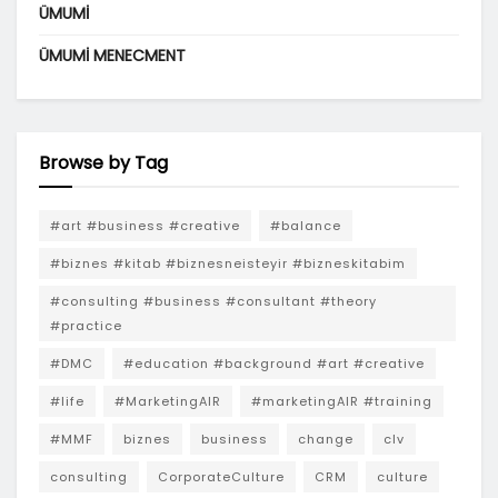
ÜMUMI
ÜMUMI MENECMENT
Browse by Tag
#art #business #creative
#balance
#biznes #kitab #biznesneisteyir #bizneskitabim
#consulting #business #consultant #theory
#practice
#DMC
#education #background #art #creative
#life
#MarketingAIR
#marketingAIR #training
#MMF
biznes
business
change
clv
consulting
CorporateCulture
CRM
culture