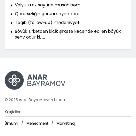
Valyuta.az saytına müsahibəm
Qərarsızlığın görünməyən xərci
Təqib (follow-up) mədəniyyəti
Böyük şirkətdən kiçik şirkətə keçəndə edilən böyük
səhv odur ki, …
© 2025 Anar Bayramovun bloqu
Keçidlər
Ümumi
Menecment
Marketinq