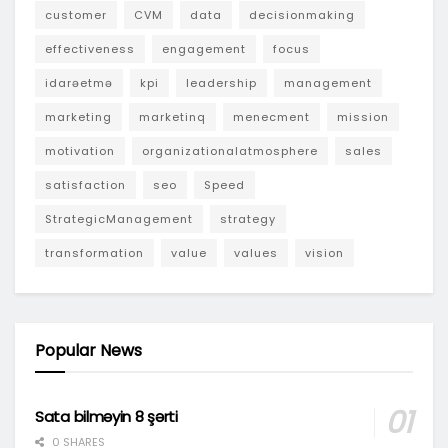
customer
CVM
data
decisionmaking
effectiveness
engagement
focus
idarəetmə
kpi
leadership
management
marketing
marketinq
menecment
mission
motivation
organizationalatmosphere
sales
satisfaction
seo
Speed
StrategicManagement
strategy
transformation
value
values
vision
Popular News
Sata bilməyin 8 şərti
0 SHARES