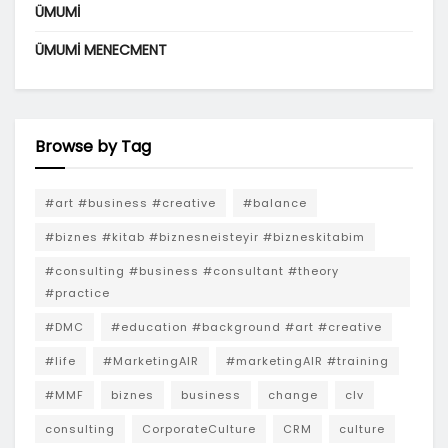
ÜMUMI
ÜMUMI MENECMENT
Browse by Tag
#art #business #creative
#balance
#biznes #kitab #biznesneisteyir #bizneskitabim
#consulting #business #consultant #theory
#practice
#DMC
#education #background #art #creative
#life
#MarketingAIR
#marketingAIR #training
#MMF
biznes
business
change
clv
consulting
CorporateCulture
CRM
culture