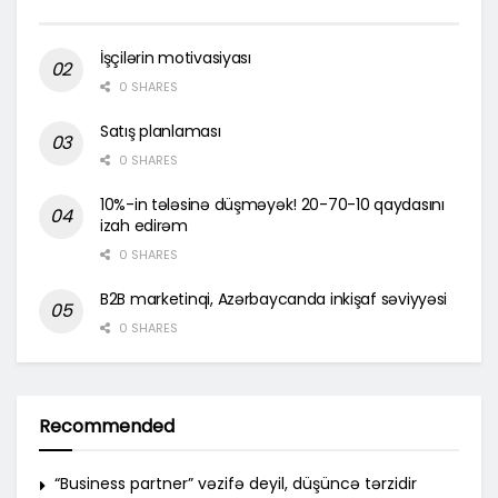
İşçilərin motivasiyası
0 SHARES
Satış planlaması
0 SHARES
10%-in tələsinə düşməyək! 20-70-10 qaydasını
izah edirəm
0 SHARES
B2B marketinqi, Azərbaycanda inkişaf səviyyəsi
0 SHARES
Recommended
“Business partner” vəzifə deyil, düşüncə tərzidir