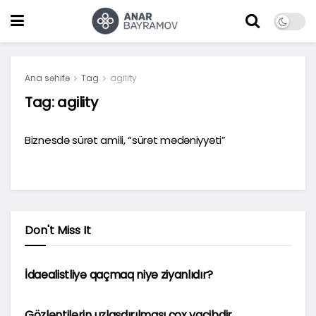
Ana səhifə
Tag
agility
Tag:
agility
Biznesdə sürət amili, “sürət mədəniyyəti”
Don't Miss It
MENECMENT
İdaealistliyə qaçmaq niyə ziyanlıdır?
MENECMENT
Gözləntilərin uzlaşdırılması çox vacibdir