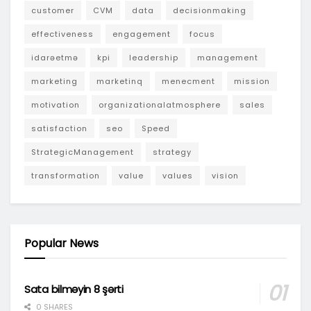
customer
CVM
data
decisionmaking
effectiveness
engagement
focus
idarəetmə
kpi
leadership
management
marketing
marketinq
menecment
mission
motivation
organizationalatmosphere
sales
satisfaction
seo
Speed
StrategicManagement
strategy
transformation
value
values
vision
Popular News
Sata bilməyin 8 şərti
0 SHARES