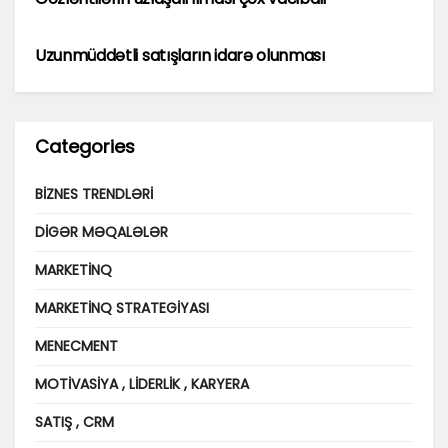
MENECMENT
Uzunmüddətli satışların idarə olunması
Categories
BIZNES TRENDLƏRI
DIGƏR MƏQALƏLƏR
MARKETINQ
MARKETINQ STRATEGIYASI
MENECMENT
MOTIVASIYA , LIDERLIK , KARYERA
SATIŞ , CRM