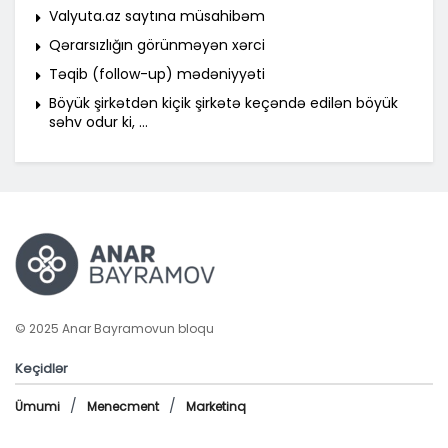
Valyuta.az saytına müsahibəm
Qərarsızlığın görünməyən xərci
Təqib (follow-up) mədəniyyəti
Böyük şirkətdən kiçik şirkətə keçəndə edilən böyük
səhv odur ki, …
© 2025 Anar Bayramovun bloqu
Keçidlər
Ümumi
Menecment
Marketinq