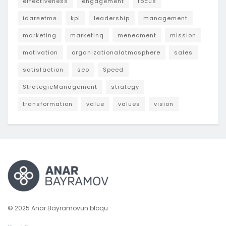
effectiveness
engagement
focus
idarəetmə
kpi
leadership
management
marketing
marketinq
menecment
mission
motivation
organizationalatmosphere
sales
satisfaction
seo
Speed
StrategicManagement
strategy
transformation
value
values
vision
© 2025 Anar Bayramovun bloqu