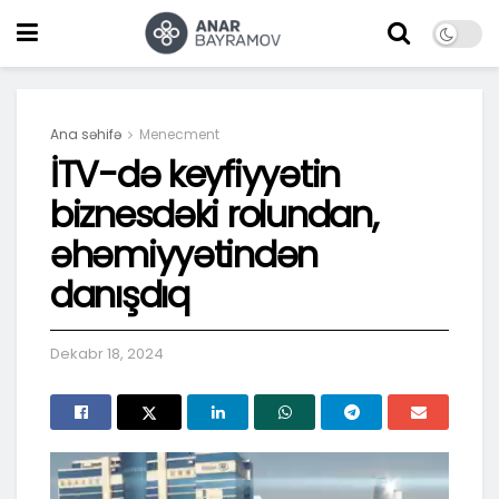
Ana səhifə
Menecment
İTV-də keyfiyyətin
biznesdəki rolundan,
əhəmiyyətindən
danışdıq
Dekabr 18, 2024
Video
Oynadıcı