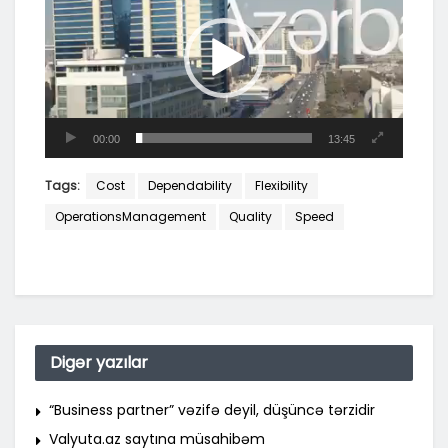
00:00
13:45
Tags:
Cost
Dependability
Flexibility
OperationsManagement
Quality
Speed
Digər yazılar
“Business partner” vəzifə deyil, düşüncə tərzidir
Valyuta.az saytına müsahibəm