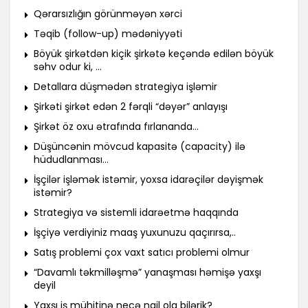
Qərarsızlığın görünməyən xərci
Təqib (follow-up) mədəniyyəti
Böyük şirkətdən kiçik şirkətə keçəndə edilən böyük
səhv odur ki, …
Detallara düşmədən strategiya işləmir
Şirkəti şirkət edən 2 fərqli “dəyər” anlayışı
Şirkət öz oxu ətrafında fırlananda…
Düşüncənin mövcud kapasitə (capacity) ilə
hüdudlanması…
İşçilər işləmək istəmir, yoxsa idarəçilər dəyişmək
istəmir?
Strategiya və sistemli idarəetmə haqqında
İşçiyə verdiyiniz maaş yuxunuzu qaçırırsa,..
Satış problemi çox vaxt satıcı problemi olmur
“Davamlı təkmilləşmə” yanaşması həmişə yaxşı
deyil
Yaxşı iş mühitinə necə nail ola bilərik?