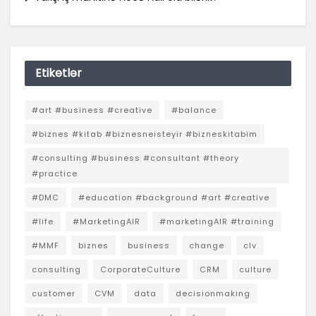
Etiketlər
#art #business #creative
#balance
#biznes #kitab #biznesneisteyir #bizneskitabim
#consulting #business #consultant #theory
#practice
#DMC
#education #background #art #creative
#life
#MarketingAIR
#marketingAIR #training
#MMF
biznes
business
change
clv
consulting
CorporateCulture
CRM
culture
customer
CVM
data
decisionmaking