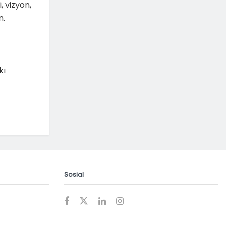
 vizyon,
n.
kı
Sosial