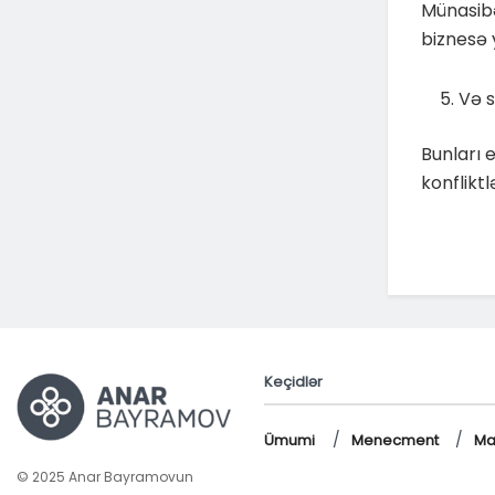
Münasibə
biznesə 
Və s
Bunları 
konflikt
Keçidlər
Ümumi
Menecment
Ma
© 2025 Anar Bayramovun