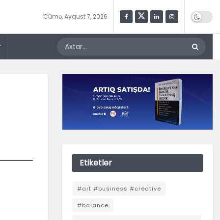
Cümə, Avqust 7, 2026
r
Etiketlər
#art #business #creative
#balance