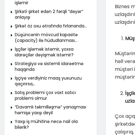
işləmir
Biznes m
Şirkəti şirkət edən 2 fərqli “dəyər”
uzlaşdır
anlayışı
uzlaşdır
Şirkət öz oxu ətrafında fırlananda…
Düşüncənin mövcud kapasitə
Müşt
(capacity) ilə hüdudlanması…
İşçilər işləmək istəmir, yoxsa
Müştərin
idarəçilər dəyişmək istəmir?
həll ver
Strategiya və sistemli idarəetmə
müştəri 
haqqında
müştərim
İşçiyə verdiyiniz maaş yuxunuzu
qaçırırsa,..
Satış problemi çox vaxt satıcı
İşçi
problemi olmur
uzla
“Davamlı təkmilləşmə” yanaşması
həmişə yaxşı deyil
Çox açıq 
Yaxşı iş mühitinə necə nail ola
şirkətdə
bilərik?
çalışırıq