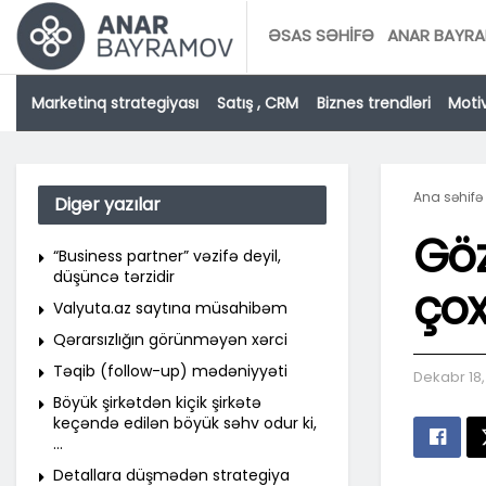
ƏSAS SƏHIFƏ
ANAR BAYRA
Marketinq strategiyası
Satış , CRM
Biznes trendləri
Motiv
Ana səhifə
Digər yazılar
Göz
“Business partner” vəzifə deyil,
düşüncə tərzidir
çox
Valyuta.az saytına müsahibəm
Qərarsızlığın görünməyən xərci
Təqib (follow-up) mədəniyyəti
Dekabr 18
Böyük şirkətdən kiçik şirkətə
keçəndə edilən böyük səhv odur ki,
…
Detallara düşmədən strategiya