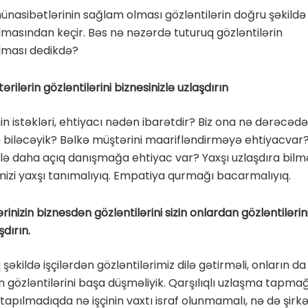
ünasibətlərinin sağlam olması gözləntilərin doğru şəkildə
ılmasından keçir. Bəs nə nəzərdə tuturuq gözləntilərin
ılması dedikdə?
ərilərin gözləntilərini biznesinizlə uzlaşdırın
in istəkləri, ehtiyacı nədən ibarətdir? Biz ona nə dərəcəd
ə biləcəyik? Bəlkə müştərini maarifləndirməyə ehtiyacvar
ilə daha açıq danışmağa ehtiyac var? Yaxşı uzlaşdıra bil
izi yaxşı tanımalıyıq. Empatiya qurmağı bacarmalıyıq.
lərinizin biznesdən gözləntilərini sizin onlardan gözləntilərin
şdırın.
şəkildə işçilərdən gözləntilərimiz dilə gətirməli, onların da
n gözləntilərini başa düşməliyik. Qarşılıqlı uzlaşma tapma
, tapılmadıqda nə işçinin vaxtı israf olunmamalı, nə də şirkə