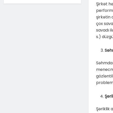
Şirkət hə
perform
şirkətin 
çox savad
savadı il
s.) düzg
Səhm
Səhmdarl
menecmen
gözlənti
problemi
Şəri
Şəriklik 