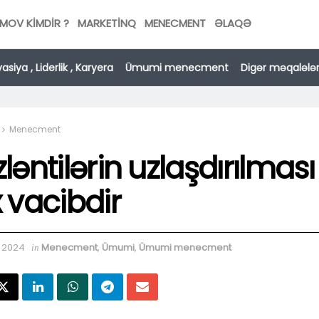
MOV KİMDİR ?
MARKETINQ
MENECMENT
ƏLAQƏ
asiya , Liderlik , Karyera
Ümumi menecment
Digər məqalələ
Menecment
ləntilərin uzlaşdırılması
 vacibdir
, 2024
Menecment
,
Ümumi
,
Ümumi menecment
in