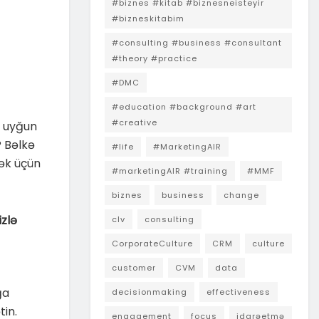
#biznes #kitab #biznesneisteyir
#bizneskitabim
#consulting #business #consultant
#theory #practice
#DMC
#education #background #art
#creative
ə uyğun
? Bəlkə
#life
#MarketingAIR
mək üçün
#marketingAIR #training
#MMF
biznes
business
change
izlə
clv
consulting
CorporateCulture
CRM
culture
customer
CVM
data
ğa
decisionmaking
effectiveness
tin.
engagement
focus
idarəetmə