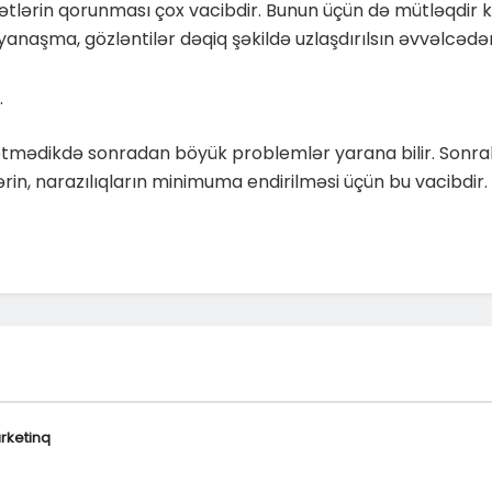
tlərin qorunması çox vacibdir. Bunun üçün də mütləqdir ki,
yanaşma, gözləntilər dəqiq şəkildə uzlaşdırılsın əvvəlcədə
.
etmədikdə sonradan böyük problemlər yarana bilir. Sonra
lərin, narazılıqların minimuma endirilməsi üçün bu vacibdir.
rketinq