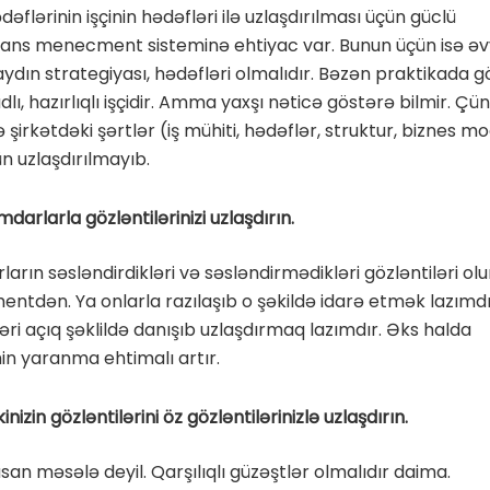
dəflərinin işçinin hədəfləri ilə uzlaşdırılması üçün güclü
ans menecment sisteminə ehtiyac var. Bunun üçün isə əv
aydın strategiyası, hədəfləri olmalıdır. Bəzən praktikada gö
lı, hazırlıqlı işçidir. Amma yaxşı nəticə göstərə bilmir. Çü
ə şirkətdəki şərtlər (iş mühiti, hədəflər, struktur, biznes m
ün uzlaşdırılmayıb.
darlarla gözləntilərinizi uzlaşdırın.
arın səsləndirdikləri və səsləndirmədikləri gözləntiləri olu
tdən. Ya onlarla razılaşıb o şəkildə idarə etmək lazımdı
ləri açıq şəklildə danışıb uzlaşdırmaq lazımdır. Əks halda
n yaranma ehtimalı artır.
kinizin gözləntilərini öz gözləntilərinizlə uzlaşdırın.
asan məsələ deyil. Qarşılıqlı güzəştlər olmalıdır daima.