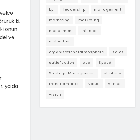
kpi
leadership
management
vəlcə
rürük ki,
marketing
marketinq
nki onun
menecment
mission
odel və
motivation
organizationalatmosphere
sales
satisfaction
seo
Speed
StrategicManagement
strategy
r
transformation
value
values
r, ya da
vision