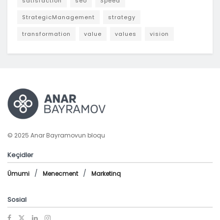
satisfaction
seo
Speed
StrategicManagement
strategy
transformation
value
values
vision
© 2025 Anar Bayramovun bloqu
Keçidlər
Ümumi
Menecment
Marketinq
Sosial