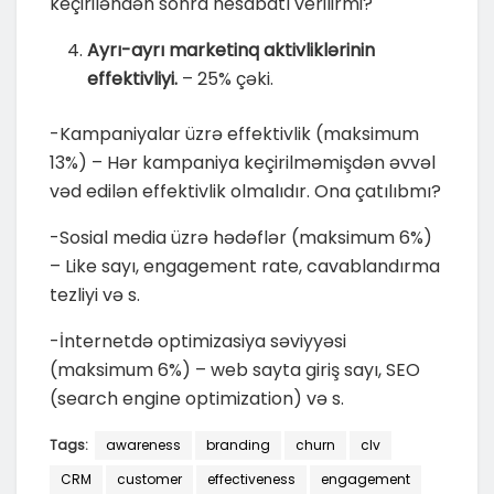
keçiriləndən sonra hesabatı verilirmi?
Ayrı-ayrı marketinq aktivliklərinin
effektivliyi.
– 25% çəki.
-Kampaniyalar üzrə effektivlik (maksimum
13%) – Hər kampaniya keçirilməmişdən əvvəl
vəd edilən effektivlik olmalıdır. Ona çatılıbmı?
-Sosial media üzrə hədəflər (maksimum 6%)
– Like sayı, engagement rate, cavablandırma
tezliyi və s.
-İnternetdə optimizasiya səviyyəsi
(maksimum 6%) – web sayta giriş sayı, SEO
(search engine optimization) və s.
Tags:
awareness
branding
churn
clv
CRM
customer
effectiveness
engagement