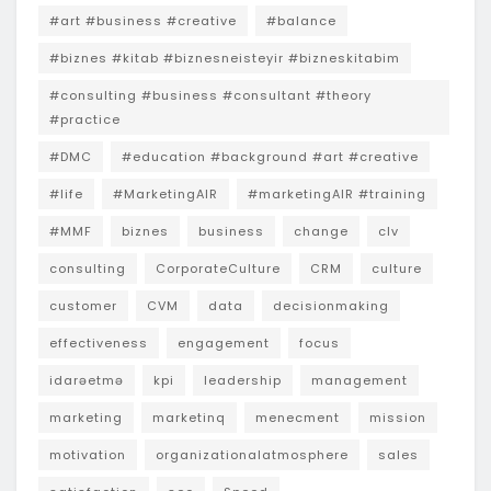
#art #business #creative
#balance
#biznes #kitab #biznesneisteyir #bizneskitabim
#consulting #business #consultant #theory
#practice
#DMC
#education #background #art #creative
#life
#MarketingAIR
#marketingAIR #training
#MMF
biznes
business
change
clv
consulting
CorporateCulture
CRM
culture
customer
CVM
data
decisionmaking
effectiveness
engagement
focus
idarəetmə
kpi
leadership
management
marketing
marketinq
menecment
mission
motivation
organizationalatmosphere
sales