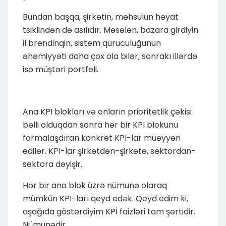
Bundan başqa, şirkətin, məhsulun həyat
tsiklindən də asılıdır. Məsələn, bazara girdiyin
il brendinqin, sistem quruculuğunun
əhəmiyyəti daha çox ola bilər, sonrakı illərdə
isə müştəri portfeli.
Ana KPI blokları və onların prioritetlik çəkisi
bəlli olduqdan sonra hər bir KPI blokunu
formalaşdıran konkret KPI-lar müəyyən
edilər. KPI-lar şirkətdən-şirkətə, sektordan-
sektora dəyişir.
Hər bir ana blok üzrə nümunə olaraq
mümkün KPI-ları qeyd edək. Qeyd edim ki,
aşağıda göstərdiyim KPİ faizləri tam şərtidir.
Nümunədir.