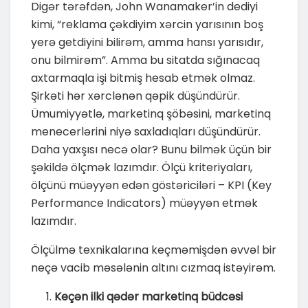
Digər tərəfdən, John Wanamaker’in dediyi
kimi, “reklama çəkdiyim xərcin yarısının boş
yerə getdiyini bilirəm, amma hansı yarısıdır,
onu bilmirəm”. Amma bu sitatda sığınacaq
axtarmaqla işi bitmiş hesab etmək olmaz.
Şirkəti hər xərclənən qəpik düşündürür.
Ümumiyyətlə, marketinq şöbəsini, marketinq
menecerlərini niyə saxladıqları düşündürür.
Daha yaxşısı necə olar? Bunu bilmək üçün bir
şəkildə ölçmək lazımdır. Ölçü kriteriyaları,
ölçünü müəyyən edən göstəriciləri – KPI (Key
Performance Indicators) müəyyən etmək
lazımdır.
Ölçülmə texnikalarına keçməmişdən əvvəl bir
neçə vacib məsələnin altını cızmaq istəyirəm.
Keçən ilki qədər marketinq büdcəsi