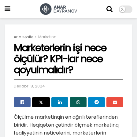
Ana səhifə
Marketinq
Marketerlərin işi necə
ölçülür? KPI-lar necə
qoyulmalıdır?
Dekabr 18, 2024
Ölçülmə marketinqin ən ağrılı tərəflərindən
biridir. Həqiqətən çətindir ölçmək marketinq
fəaliyyətinin nəticələrini, marketerlərin