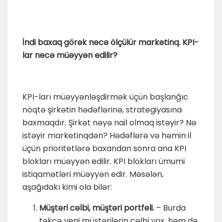
İndi baxaq görək necə ölçülür marketinq. KPI-
lar necə müəyyən edilir?
KPI-ları müəyyənləşdirmək üçün başlanğıc
nöqtə şirkətin hədəflərinə, strategiyasına
baxmaqdır. Şirkət nəyə nail olmaq istəyir? Nə
istəyir marketinqdən? Hədəflərə və həmin il
üçün prioritetlərə baxandan sonra ana KPI
blokları müəyyən edilir. KPI blokları ümumi
istiqamətləri müəyyən edir. Məsələn,
aşağıdakı kimi ola bilər:
Müştəri cəlbi, müştəri portfeli.
– Burda
təkcə yeni müştərilərin cəlbi yox, həm də