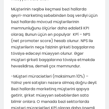
Müştərinin rəqibə keçməsi bəzi hallarda
qeyri-marketinq səbəbindən baş verdiyi üçün
bəzi hallarda mövcud müştərilərinin
məmnunluğunu ölçürlər daha ədalətli KPI
olaraq. Bunun üçün ən populyar KPİ – NPS
(net promoter score) hesab olunur. NPS ilə
müştərilərin neçə faizinin şirkəti başqalarına
tövsiyə edəcəyi müəyyən olunur. Əgər
müştəri şirkəti başqalarına tövsiyə etməkdə
həvəslidirsə, deməli çox məmnundur.
-Müştəri müraciətləri (maksimum 10%) –
Yalnız yeni satışları nəzərə almaq doğru deyil.
Bəzi hallarda marketinq müştərini qapıya
gətirir, şirkət müəyyən səbəblərdən sata
bilmir onlara. O mənada bəzi sektorlarda
müştəri müraciətləri KPİ olaraq daha önəmli