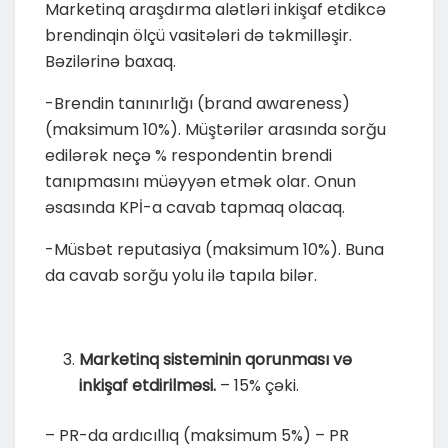
Marketinq araşdırma alətləri inkişaf etdikcə
brendinqin ölçü vasitələri də təkmilləşir.
Bəzilərinə baxaq.
-Brendin tanınırlığı (brand awareness)
(maksimum 10%). Müştərilər arasında sorğu
edilərək neçə % respondentin brendi
tanıpmasını müəyyən etmək olar. Onun
əsasında KPİ-a cavab tapmaq olacaq.
-Müsbət reputasiya (maksimum 10%). Buna
da cavab sorğu yolu ilə tapıla bilər.
Marketinq sisteminin qorunması və
inkişaf etdirilməsi.
– 15% çəki.
– PR-da ardıcıllıq (maksimum 5%) – PR