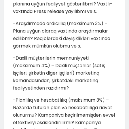
planına uyğun fəaliyyət göstərilibmi? Vaxtlı-
vaxtında Press release yayılıbmı və s.
-Araşdırmada ardıcıllıq (maksimum 3%) –
Plana uyğun olaraq vaxtında araşdırmalar
edilibmi? Rəqiblərdəki dəyişiklikləri vaxtında
görmək mümkün olubmu və s.
-Daxili müştərilərin məmnuniyyəti
(maksimum 4%) – Daxili müştərilər (satış
işçiləri, şirkətin digər işçiləri) marketinq
komandasından, şirkətdəki marketinq
fəaliyyətindən razıdırmı?
-Planlılıq və hesabatlılıq (maksimum 3%) –
Nəzərdə tutulan plan və hesabatlılığa riayət
olunurmu? Kampaniya keçirilməmişdən əvvəl
effektivliyi əsaslandırılırmı? Kampaniya