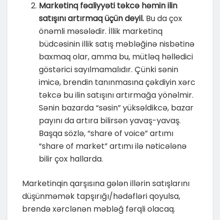
Marketinq fəaliyyəti təkcə həmin ilin
satışını artırmaq üçün deyil.
Bu da çox
önəmli məsələdir. İllik marketinq
büdcəsinin illik satış məbləğinə nisbətinə
baxmaq olar, amma bu, mütləq həlledici
göstərici sayılmamalıdır. Çünki sənin
imicə, brendin tanınmasına çəkdiyin xərc
təkcə bu ilin satışını artırmağa yönəlmir.
Sənin bazarda “səsin” yüksəldikcə, bazar
payını da artıra bilirsən yavaş-yavaş.
Başqa sözlə, “share of voice” artımı
“share of market” artımı ilə nəticələnə
bilir çox hallarda.
Marketinqin qarşısına gələn illərin satışlarını
düşünməmək tapşırığı/hədəfləri qoyulsa,
brendə xərclənən məbləğ fərqli olacaq.