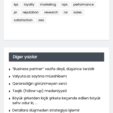
kpi
loyalty
marketing
nps
performance
pr
reputation
research
roi
sales
satisfaction
seo
Digər yazılar
“Business partner” vəzifə deyil, düşüncə tərzidir
Valyuta.az saytına müsahibəm
Qərarsızlığın görünməyən xərci
Təqib (follow-up) mədəniyyəti
Böyük şirkətdən kiçik şirkətə keçəndə edilən böyük
səhv odur ki, …
Detallara düşmədən strategiya işləmir