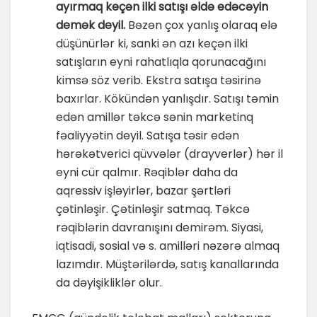
ayırmaq keçən ilki satışı əldə edəcəyin
demək deyil.
Bəzən çox yanlış olaraq elə
düşünürlər ki, sanki ən azı keçən ilki
satışların eyni rahatlıqla qorunacağını
kimsə söz verib. Ekstra satışa təsirinə
baxırlar. Kökündən yanlışdır. Satışı təmin
edən amillər təkcə sənin marketinq
fəaliyyətin deyil. Satışa təsir edən
hərəkətverici qüvvələr (drayverlər) hər il
eyni cür qalmır. Rəqiblər daha da
aqressiv işləyirlər, bazar şərtləri
çətinləşir. Çətinləşir satmaq. Təkcə
rəqiblərin davranışını demirəm. Siyasi,
iqtisadi, sosial və s. amilləri nəzərə almaq
lazımdır. Müştərilərdə, satış kanallarında
da dəyişikliklər olur.