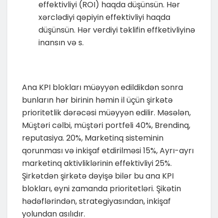
effektivliyi (ROI) haqda düşünsün. Hər
xərclədiyi qəpiyin effektivliyi haqda
düşünsün. Hər verdiyi təklifin effketivliyinə
inansın və s.
Ana KPI blokları müəyyən edildikdən sonra
bunların hər birinin həmin il üçün şirkətə
prioritetlik dərəcəsi müəyyən edilir. Məsələn,
Müştəri cəlbi, müştəri portfeli 40%, Brendinq,
reputasiya. 20%, Marketinq sisteminin
qorunması və inkişaf etdirilməsi 15%, Ayrı-ayrı
marketinq aktivliklərinin effektivliyi 25%.
Şirkətdən şirkətə dəyişə bilər bu ana KPI
blokları, eyni zamanda prioritetləri. Şikətin
hədəflərindən, strategiyasından, inkişaf
yolundan asılıdır.