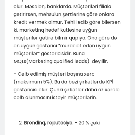
olur. Məsələn, banklarda. Müştəriləri filiala
gətirirsən, məhsulun şərtlərinə görə onlara
kredit vermək olmur. Təhlil edib görə bilərsən
ki, marketinq hədəf kütləsinə uyğun
müştərilər gətirə bilmir qapıya. Ona görə də
ən uyğun göstərici “müraciət edən uyğun
müştərilər” göstəricisidir. Buna
MQLs(Marketing qualified leads) deyillir.
– Cəlb edilmiş müştəri başına xərc
(maksimum 5%). Bu da bəzi şirkətlərdə KPİ
göstəricisi olur. Çünki şirkətlər daha az xərclə
cəlb olunmasını istəyir müştərilərin.
Brendinq, reputasiya.
– 20 % çəki