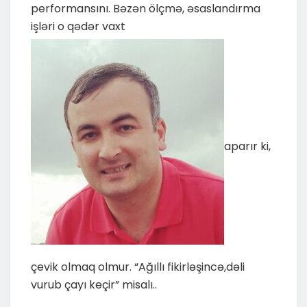
performansını. Bəzən ölçmə, əsaslandırma
işləri o qədər vaxt
aparır ki,
çevik olmaq olmur. “Ağıllı fikirləşincə,dəli
vurub çayı keçir” misalı..