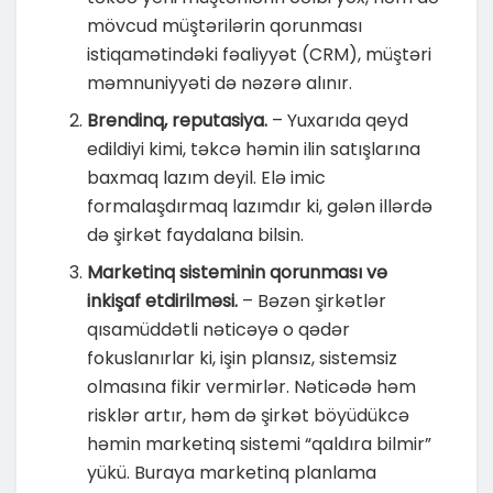
mövcud müştərilərin qorunması
istiqamətindəki fəaliyyət (CRM), müştəri
məmnuniyyəti də nəzərə alınır.
Brendinq, reputasiya.
– Yuxarıda qeyd
edildiyi kimi, təkcə həmin ilin satışlarına
baxmaq lazım deyil. Elə imic
formalaşdırmaq lazımdır ki, gələn illərdə
də şirkət faydalana bilsin.
Marketinq sisteminin qorunması və
inkişaf etdirilməsi.
– Bəzən şirkətlər
qısamüddətli nəticəyə o qədər
fokuslanırlar ki, işin plansız, sistemsiz
olmasına fikir vermirlər. Nəticədə həm
risklər artır, həm də şirkət böyüdükcə
həmin marketinq sistemi “qaldıra bilmir”
yükü. Buraya marketinq planlama