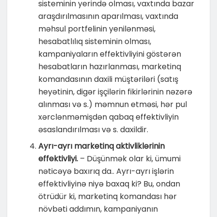
sisteminin yerində olması, vaxtında bazar
araşdırılmasının aparılması, vaxtında
məhsul portfelinin yenilənməsi,
hesabatlılıq sisteminin olması,
kampaniyaların effektivliyini göstərən
hesabatların hazırlanması, marketinq
komandasının daxili müştəriləri (satış
heyətinin, digər işçilərin fikirlərinin nəzərə
alınması və s.) məmnun etməsi, hər pul
xərclənməmişdən qabaq effektivliyin
əsaslandırılması və s. daxildir.
Ayrı-ayrı marketinq aktivliklərinin
effektivliyi.
– Düşünmək olar ki, ümumi
nəticəyə baxırıq da.. Ayrı-ayrı işlərin
effektivliyinə niyə baxaq ki? Bu, ondan
ötrüdür ki, marketinq komandası hər
növbəti addımın, kampaniyanın