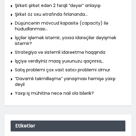
Şirkəti şirkət edən 2 fərqli “dəyər” anlayışı
Şirkət öz oxu ətrafında fırlananda…
Düşüncənin mövcud kapasitə (capacity) ilə
hüdudlanması…
İşçilər işləmək istəmir, yoxsa idarəçilər dəyişmək
istəmir?
Strategiya və sistemli idarəetmə haqqında
İşçiyə verdiyiniz maaş yuxunuzu qaçırırsa,..
Satış problemi çox vaxt satıcı problemi olmur
“Davamlı təkmilləşmə” yanaşması həmişə yaxşı
deyil
Yaxşı iş mühitinə necə nail ola bilərik?
Etiketlər