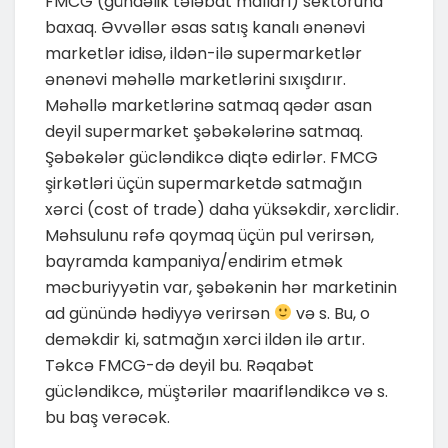
FMCG (gündəlik tələbat malları) sektoruna
baxaq. Əvvəllər əsas satış kanalı ənənəvi
marketlər idisə, ildən-ilə supermarketlər
ənənəvi məhəllə marketlərini sıxışdırır.
Məhəllə marketlərinə satmaq qədər asan
deyil supermarket şəbəkələrinə satmaq.
Şəbəkələr gücləndikcə diqtə edirlər. FMCG
şirkətləri üçün supermarketdə satmağın
xərci (cost of trade) daha yüksəkdir, xərclidir.
Məhsulunu rəfə qoymaq üçün pul verirsən,
bayramda kampaniya/endirim etmək
məcburiyyətin var, şəbəkənin hər marketinin
ad günündə hədiyyə verirsən
və s. Bu, o
deməkdir ki, satmağın xərci ildən ilə artır.
Təkcə FMCG-də deyil bu. Rəqabət
gücləndikcə, müştərilər maarifləndikcə və s.
bu baş verəcək.