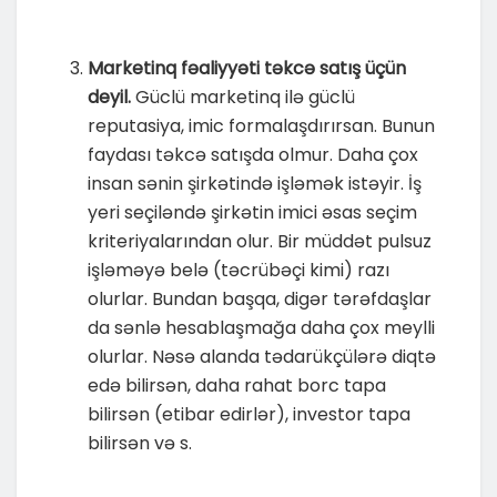
Marketinq fəaliyyəti təkcə satış üçün
deyil.
Güclü marketinq ilə güclü
reputasiya, imic formalaşdırırsan. Bunun
faydası təkcə satışda olmur. Daha çox
insan sənin şirkətində işləmək istəyir. İş
yeri seçiləndə şirkətin imici əsas seçim
kriteriyalarından olur. Bir müddət pulsuz
işləməyə belə (təcrübəçi kimi) razı
olurlar. Bundan başqa, digər tərəfdaşlar
da sənlə hesablaşmağa daha çox meylli
olurlar. Nəsə alanda tədarükçülərə diqtə
edə bilirsən, daha rahat borc tapa
bilirsən (etibar edirlər), investor tapa
bilirsən və s.