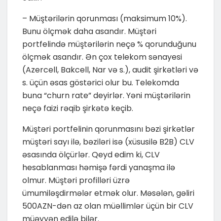
– Müştərilərin qorunması (maksimum 10%).
Bunu ölçmək daha asandır. Müştəri
portfelində müştərilərin neçə % qorunduğunu
ölçmək asandır. Ən çox telekom sənayesi
(Azercell, Bakcell, Nar və s.), audit şirkətləri və
s. üçün əsas göstərici olur bu. Telekomda
buna “churn rate” deyirlər. Yəni müştərilərin
neçə faizi rəqib şirkətə keçib.
Müştəri portfelinin qorunmasını bəzi şirkətlər
müştəri sayı ilə, bəziləri isə (xüsusilə B2B) CLV
əsasında ölçürlər. Qeyd edim ki, CLV
hesablanması həmişə fərdi yanaşma ilə
olmur. Müştəri profilləri üzrə
ümumiləşdirmələr etmək olur. Məsələn, gəliri
500AZN-dən az olan müəllimlər üçün bir CLV
müəyyən edilə bilər.