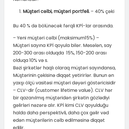
Müştəri cəlbi, müştəri portfeli.
– 40% çəki
Bu 40 % də bölünəcək fərqli KPİ-lar arasında.
– Yeni müştəri cəlbi (maksimum15%) –
Müştəri sayına KPİ qoyula bilər. Məsələn, say
200-300 arası olduqda 15%, 150-200 arası
olduqa 10% və s.
Bəzi şirkətlər haqlı olaraq müştəri sayındansa,
Müştərinin çəkisinə diqqət yetirirlər. Bunun ən
yaxşı ölçü vasitəsi müştəri dəyəri göstəricisidir
– CLV-dir (customer lifetime value). CLV hər
bir qazanılmış müştəridən şirkətin gözlədiyi
gəlirləri nəzərə alır. KPİ kimi CLV qoyulduğu
halda daha perspektivli, daha çox gəlir vəd
edən müştərilərin cəlb edilməsinə diqqət
edilir.