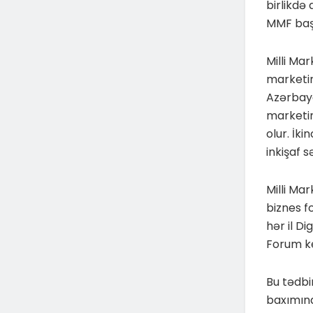
birlikdə 
MMF baş
Milli Ma
marketin
Azərbayc
marketin
olur. İk
inkişaf 
Milli Ma
biznes f
hər il D
Forum k
Bu tədb
baxımınd