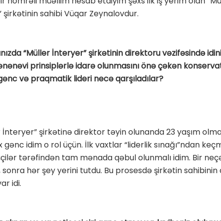
r nömrəli müəllim hesab etdiyim şəxs ilk iş yerim olan “Mü
” şirkətinin sahibi Vüqar Zeynalovdur.
nızda “Müller İnteryer” şirkətinin direktoru vəzifəsində idini
 ənənəvi prinsiplərlə idarə olunmasını önə çəkən konserva
, gənc və praqmatik lideri necə qarşıladılar?
r İnteryer” şirkətinə direktor təyin olunanda 23 yaşım olm
 gənc idim o rol üçün. İlk vaxtlar “liderlik sınağı”ndan keçm
şçilər tərəfindən tam mənada qəbul olunmalı idim. Bir neç
, sonra hər şey yerini tutdu. Bu prosesdə şirkətin sahibinin
ar idi.