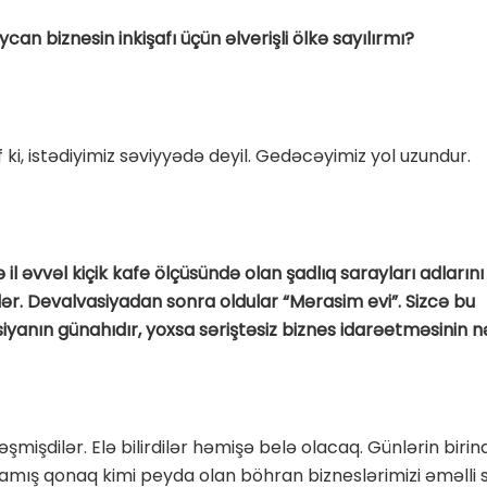
can biznesin inkişafı üçün əlverişli ölkə sayılırmı?
 ki, istədiyimiz səviyyədə deyil. Gedəcəyimiz yol uzundur.
 il əvvəl kiçik kafe ölçüsündə olan şadlıq sarayları adların
lər. Devalvasiyadan sonra oldular “Mərasim evi”. Sizcə bu
iyanın günahıdır, yoxsa səriştəsiz biznes idarəetməsinin n
əşmişdilər. Elə bilirdilər həmişə belə olacaq. Günlərin birin
amış qonaq kimi peyda olan böhran bizneslərimizi əməlli si