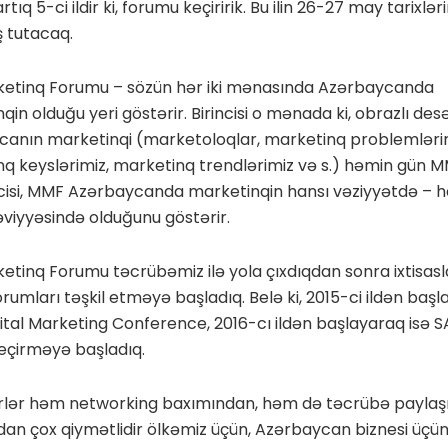
artıq 5-ci ildir ki, forumu keçiririk. Bu ilin 26-27 may tarixlə
 tutacaq.
rketinq Forumu – sözün hər iki mənasında Azərbaycanda
qin olduğu yeri göstərir. Birincisi o mənada ki, obrazlı des
anın marketinqi (marketoloqlar, marketinq problemləri
q keyslərimiz, marketinq trendlərimiz və s.) həmin gün 
incisi, MMF Azərbaycanda marketinqin hansı vəziyyətdə – h
səviyyəsində olduğunu göstərir.
rketinq Forumu təcrübəmiz ilə yola çıxdıqdan sonra ixtisas
orumları təşkil etməyə başladıq. Belə ki, 2015-ci ildən baş
igital Marketing Conference, 2016-cı ildən başlayaraq isə 
eçirməyə başladıq.
irlər həm networking baxımından, həm də təcrübə paylaş
an çox qiymətlidir ölkəmiz üçün, Azərbaycan biznesi üçün