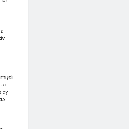
ller
z.
tiv
amışdı
əli
ə ay
 də