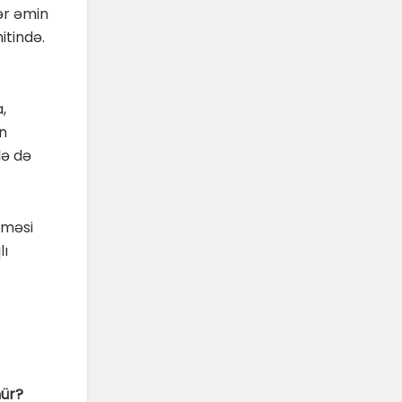
ər əmin
itində.
,
n
lə də
tməsi
lı
mür?