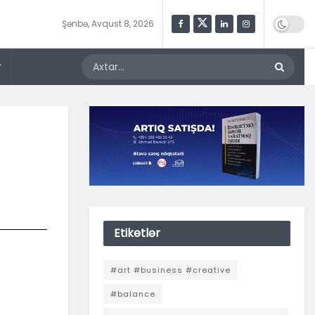
Şənbə, Avqust 8, 2026
r
Etiketlər
#art #business #creative
#balance