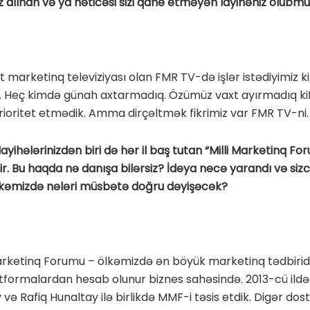
 alınan və ya nəticəsi sizi qane etməyən layihəniz olubm
t marketinq televiziyası olan FMR TV-də işlər istədiyimiz k
. Heç kimdə günah axtarmadıq. Özümüz vaxt ayırmadıq ki
rioritet etmədik. Amma dirçəltmək fikrimiz var FMR TV-ni.
layihələrinizdən biri də hər il baş tutan “Milli Marketinq Fo
dir. Bu haqda nə danışa bilərsiz? İdeya necə yarandı və siz
lkəmizdə nələri müsbətə doğru dəyişəcək?
Marketinq Forumu – ölkəmizdə ən böyük marketinq tədbirid
atformalardan hesab olunur biznes sahəsində. 2013-cü ildə 
və Rafiq Hunaltay ilə birlikdə MMF-i təsis etdik. Digər dost