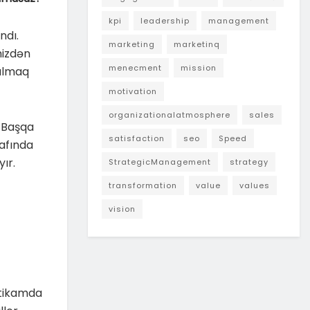
kpi
leadership
management
ndı.
marketing
marketinq
mizdən
menecment
mission
 almaq
motivation
organizationalatmosphere
sales
 Başqa
satisfaction
seo
Speed
afında
ır.
StrategicManagement
strategy
transformation
value
values
vision
ktikamda