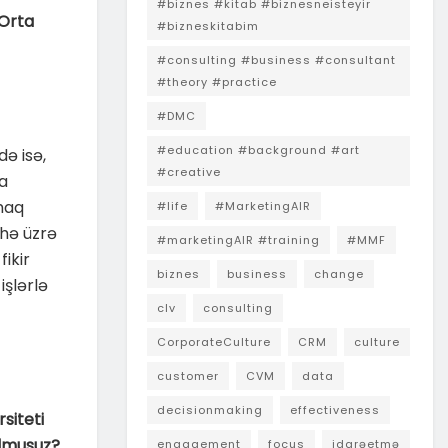
#biznes #kitab #biznesneisteyir
 Orta
#bizneskitabim
#consulting #business #consultant
#theory #practice
#DMC
#education #background #art
ə isə,
#creative
a
maq
#life
#MarketingAIR
ahə üzrə
#marketingAIR #training
#MMF
fikir
biznes
business
change
işlərlə
clv
consulting
CorporateCulture
CRM
culture
customer
CVM
data
decisionmaking
effectiveness
siteti
olmusuz?
engagement
focus
idarəetmə