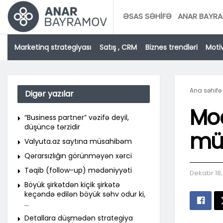
ƏSAS SƏHIFƏ
ANAR BAYRA
Marketinq strategiyası
Satış , CRM
Biznes trendləri
Motiv
Ana səhifə
Digər yazılar
Mod
“Business partner” vəzifə deyil,
düşüncə tərzidir
mü
Valyuta.az saytına müsahibəm
Qərarsızlığın görünməyən xərci
Təqib (follow-up) mədəniyyəti
Dekabr 18
Böyük şirkətdən kiçik şirkətə
keçəndə edilən böyük səhv odur ki,
…
Detallara düşmədən strategiya