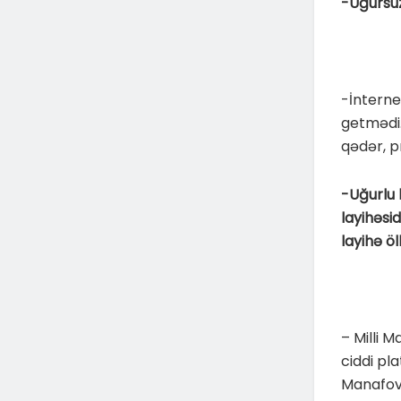
-Uğursuz
-İnterne
getmədi
qədər, p
-Uğurlu 
layihəsi
layihə ö
– Milli 
ciddi pl
Manafov 