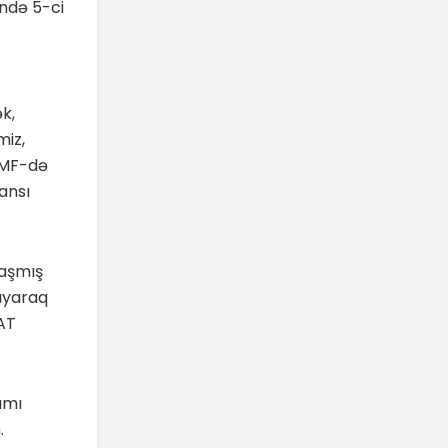
rində 5-ci
ək,
miz,
MMF-də
ansı
laşmış
layaraq
SAT
ımı
.