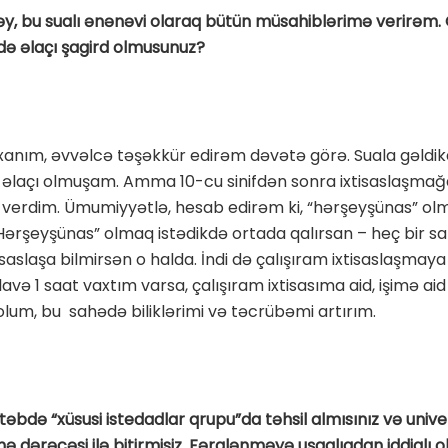
y, bu sualı ənənəvi olaraq bütün müsahiblərimə verirəm.
ə əlaçı şagird olmusunuz?
anım, əvvəlcə təşəkkür edirəm dəvətə görə. Suala gəldikd
 əlaçı olmuşam. Amma 10-cu sinifdən sonra ixtisaslaşmağ
 verdim. Ümumiyyətlə, hesab edirəm ki, “hərşeyşünas” ol
Hərşeyşünas” olmaq istədikdə ortada qalırsan – heç bir s
isaslaşa bilmirsən o halda. İndi də çalışıram ixtisaslaşmaya 
avə 1 saat vaxtım varsa, çalışıram ixtisasıma aid, işimə aid 
lum, bu sahədə biliklərimi və təcrübəmi artırım.
təbdə “xüsusi istedadlar qrupu”da təhsil almısınız və univer
ə dərəcəsi ilə bitirmisiz. Fərqlənməyə uşaqlıqdan iddialı 