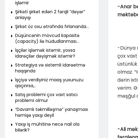
işləmir
-Anar bə
Şirkəti şirkət edən 2 fərqli “dəyər”
məktəbd
anlayışı
Şirkət öz oxu ətrafında fırlananda…
Düşüncənin mövcud kapasitə
(capacity) ilə hüdudlanması…
-Dünya x
İşçilər işləmək istəmir, yoxsa
çox vaxt
idarəçilər dəyişmək istəmir?
üstünlük
Strategiya və sistemli idarəetmə
haqqında
olmaz. “
dərin ixt
İşçiyə verdiyiniz maaş yuxunuzu
qaçırırsa,..
verim. Əl
Satış problemi çox vaxt satıcı
məşğul o
problemi olmur
“Davamlı təkmilləşmə” yanaşması
həmişə yaxşı deyil
Yaxşı iş mühitinə necə nail ola
-Ali mək
bilərik?
fərqlənm