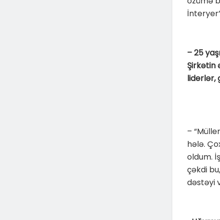
özümə bi
İnteryer
– 25 yaşı
Şirkətin
liderlər
– “Mülle
hələ. Çox
oldum. İ
çəkdi bu
dəstəyi v