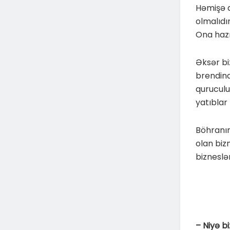
Həmişə 
olmalıdır
Ona hazı
Əksər bi
brendinq
quruculuğ
yatıblar 
Böhranın
olan biz
bizneslə
– Niyə b