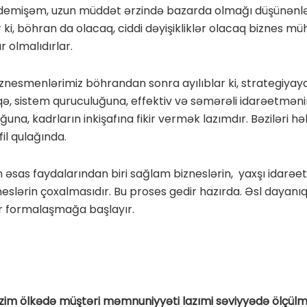
demişəm, uzun müddət ərzində bazarda olmağı düşünənl
 ki, böhran da olacaq, ciddi dəyişikliklər olacaq biznes müh
r olmalıdırlar.
znesmenlərimiz böhrandan sonra ayılıblar ki, strategiyaya
ə, sistem quruculuğuna, effektiv və səmərəli idarəetməni
una, kadrların inkişafına fikir vermək lazımdır. Bəziləri hə
fil qulağında.
 əsas faydalarından biri sağlam bizneslərin, yaxşı idarəe
neslərin çoxalmasıdır. Bu proses gedir hazırda. Əsl dayanıq
r formalaşmağa başlayır.
izim ölkədə müştəri məmnuniyyəti lazımi səviyyədə ölçül