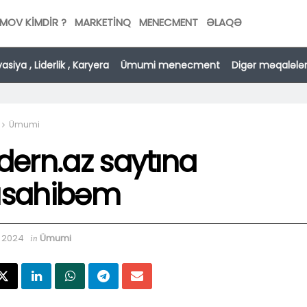
MOV KİMDİR ?
MARKETINQ
MENECMENT
ƏLAQƏ
asiya , Liderlik , Karyera
Ümumi menecment
Digər məqalələ
Ümumi
ern.az saytına
sahibəm
, 2024
Ümumi
in