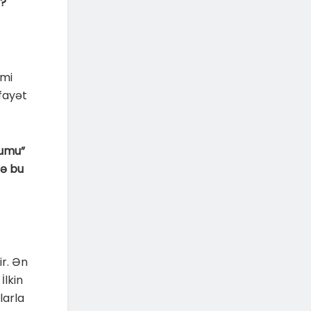
u?
imi
fayət
rumu”
cə bu
ir. Ən
İlkin
larla