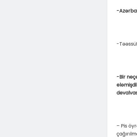
-Azərbay
-Təəssüf
-Bir neçə
eləmişdi
devalvas
– Pis öyr
çağırılm