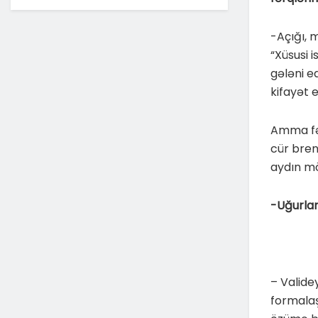
-Açığı, 
“Xüsusi 
gələni e
kifayət e
Amma fər
cür bren
aydın mö
-Uğurlar
– Validey
formalaş