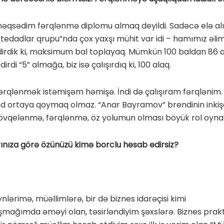
məqsədim fərqlənmə diplomu almaq deyildi. Sadəcə elə alı
istedadlar qrupu”nda çox yaxşı mühit var idi – hamımız əli
dirdik ki, maksimum bal toplayaq. Mümkün 100 baldan 86
dirdi “5” almağa, biz isə çalışırdıq ki, 100 alaq.
qlənmək istəmişəm həmişə. İndi də çalışıram fərqlənim.
d ortaya qoymaq olmaz. “Anar Bayramov” brendinin inkiş
vqelənmə, fərqlənmə, öz yolumun olması böyük rol oynay
ınıza görə özünüzü kimə borclu hesab edirsiz?
nlərimə, müəllimlərə, bir də biznes idarəçisi kimi
mağımda əməyi olan, təsirləndiyim şəxslərə. Biznes pra