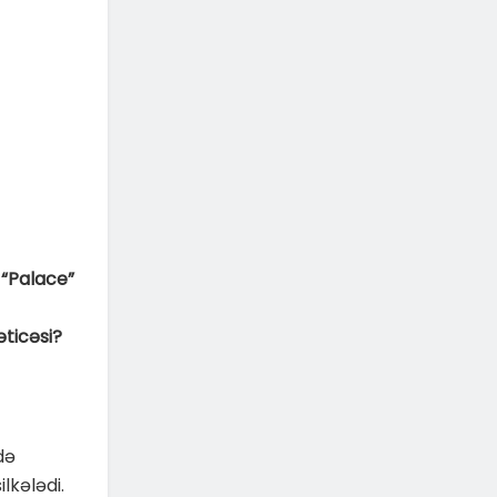
ı “Palace”
əticəsi?
də
lkələdi.