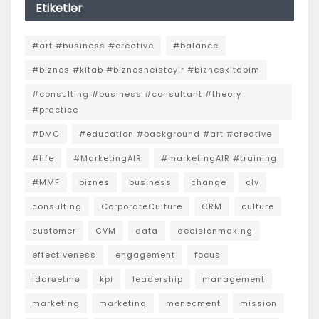
Etiketlər
#art #business #creative
#balance
#biznes #kitab #biznesneisteyir #bizneskitabim
#consulting #business #consultant #theory
#practice
#DMC
#education #background #art #creative
#life
#MarketingAIR
#marketingAIR #training
#MMF
biznes
business
change
clv
consulting
CorporateCulture
CRM
culture
customer
CVM
data
decisionmaking
effectiveness
engagement
focus
idarəetmə
kpi
leadership
management
marketing
marketinq
menecment
mission