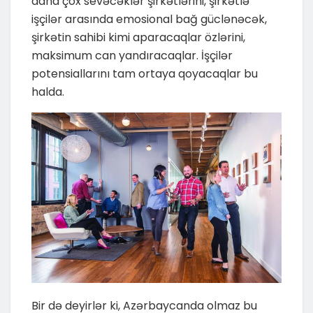
daha çox sevəcəklər şirkətlərini, şirkətlə
işçilər arasında emosional bağ güclənəcək,
şirkətin sahibi kimi aparacaqlar özlərini,
maksimum can yandıracaqlar. İşçilər
potensiallarını tam ortaya qoyacaqlar bu
halda.
Bir də deyirlər ki, Azərbaycanda olmaz bu