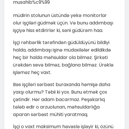
müdirin stolunun üstündə yekə monitorlar
olur işçiləri güdmək üçün. Və bunu addımbaşı
işçiyə hiss etdirirlər ki, səni güdürəm haa.
İşçi rəhbərlik tərəfindən güdüldüyünü bildiyi
halda, addımbaşı işinə müdaxilələr edildikdə
heç bir halda məhsuldar ola bilməz. Şirkəti
ürəkdən sevə bilməz, bağlana bilməz. Ürəklə
işləməz heç vaxt.
Bəs işçiləri sərbəst buraxanda həmişə daha
yaxşı olurmu? Təbii ki yox. Bunu etmək çox
çətindir. Hər adam bacarmaz. Peşəkarlıq
tələb edir o arzuolunan, məhsuldarlığa
aparan sərbəst mühiti yaratmaq.
İşçi o vaxt maksimum həvəslə işləyir ki, özünü