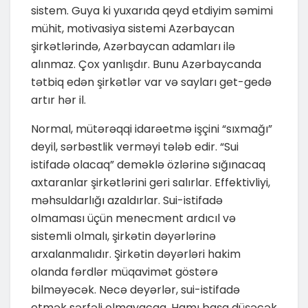
sistem. Guya ki yuxarıda qeyd etdiyim səmimi
mühit, motivasiya sistemi Azərbaycan
şirkətlərində, Azərbaycan adamları ilə
alınmaz. Çox yanlışdır. Bunu Azərbaycanda
tətbiq edən şirkətlər var və sayları get-gedə
artır hər il.
Normal, mütərəqqi idarəetmə işçini “sıxmağı”
deyil, sərbəstlik verməyi tələb edir. “Sui
istifadə olacaq” deməklə özlərinə sığınacaq
axtaranlar şirkətlərini geri salırlar. Effektivliyi,
məhsuldarlığı azaldırlar. Sui-istifadə
olmaması üçün menecment ardıcıl və
sistemli olmalı, şirkətin dəyərlərinə
arxalanmalıdır. Şirkətin dəyərləri hakim
olanda fərdlər müqavimət göstərə
bilməyəcək. Necə deyərlər, sui-istifadə
etmək sərfəli olmayacaq. Hamı başa düşəcək