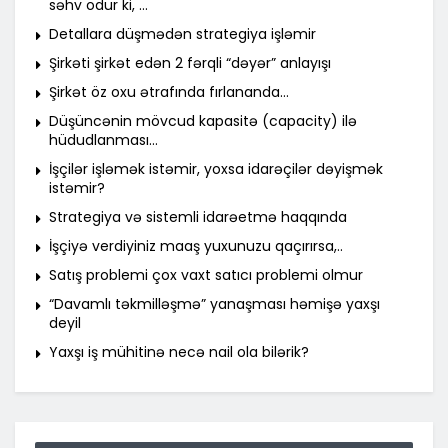
səhv odur ki, …
Detallara düşmədən strategiya işləmir
Şirkəti şirkət edən 2 fərqli “dəyər” anlayışı
Şirkət öz oxu ətrafında fırlananda…
Düşüncənin mövcud kapasitə (capacity) ilə
hüdudlanması…
İşçilər işləmək istəmir, yoxsa idarəçilər dəyişmək
istəmir?
Strategiya və sistemli idarəetmə haqqında
İşçiyə verdiyiniz maaş yuxunuzu qaçırırsa,..
Satış problemi çox vaxt satıcı problemi olmur
“Davamlı təkmilləşmə” yanaşması həmişə yaxşı
deyil
Yaxşı iş mühitinə necə nail ola bilərik?