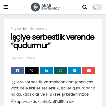
Ana səhifə
Menecment
İşçiyə sərbəstlik verəndə
“qudurmur”
Dekabr 18, 2024
İşçilərə sərbəstlik verməkdən danışanda çox
vaxt belə fikirlər səslənir ki, işçilər qudurarlar o
halda, xaos olar və s. Əksər şirkətlərimizdə