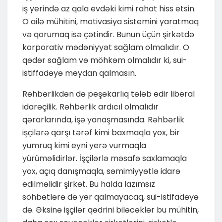
iş yerində az qala evdəki kimi rahat hiss etsin.
O ailə mühitini, motivasiya sistemini yaratmaq
və qorumaq isə çətindir. Bunun üçün şirkətdə
korporativ mədəniyyət sağlam olmalıdır. O
qədər sağlam və möhkəm olmalıdır ki, sui-
istiffadəyə meydan qalmasın.
Rəhbərlikdən də peşəkarlıq tələb edir liberal
idarəçilik. Rəhbərlik ardıcıl olmalıdır
qərarlarında, işə yanaşmasında. Rəhbərlik
işçilərə qarşı tərəf kimi baxmaqla yox, bir
yumruq kimi eyni yerə vurmaqla
yürüməlidirlər. İşçilərlə məsafə saxlamaqla
yox, açıq danışmaqla, səmimiyyətlə idarə
edilməlidir şirkət. Bu halda lazımsız
söhbətlərə də yer qalmayacaq, sui-istifadəyə
də. Əksinə işçilər qədrini biləcəklər bu mühitin,