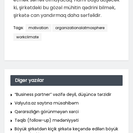
ki, şirkətdəki bu gözəl mühitin qədrini bilmək,
şirkətə can yandırmaq daha sərfəlidir.
Tags:
motivation
organizationalatmosphere
workclimate
Digər yazılar
“Business partner” vəzifə deyil, düşüncə tərzidir
Valyuta.az saytına müsahibəm
Qərarsızlığın görünməyən xərci
Təqib (follow-up) mədəniyyəti
Böyük şirkətdən kiçik şirkətə keçəndə edilən böyük