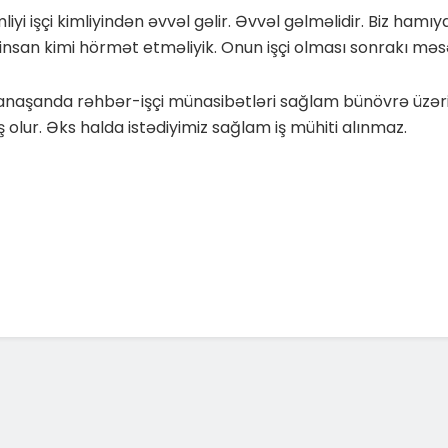
liyi işçi kimliyindən əvvəl gəlir. Əvvəl gəlməlidir. Biz hamıy
insan kimi hörmət etməliyik. Onun işçi olması sonrakı məsə
anaşanda rəhbər-işçi münasibətləri sağlam bünövrə üzər
 olur. Əks halda istədiyimiz sağlam iş mühiti alınmaz.