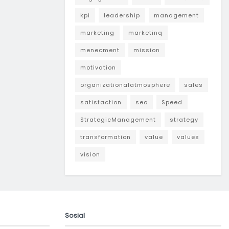
kpi
leadership
management
marketing
marketinq
menecment
mission
motivation
organizationalatmosphere
sales
satisfaction
seo
Speed
StrategicManagement
strategy
transformation
value
values
vision
Sosial