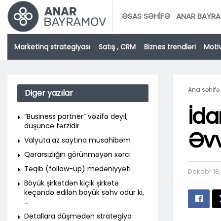
ƏSAS SƏHIFƏ
ANAR BAYRA
Marketinq strategiyası
Satış , CRM
Biznes trendləri
Motiv
Ana səhifə
Digər yazılar
İda
“Business partner” vəzifə deyil,
düşüncə tərzidir
Əvv
Valyuta.az saytına müsahibəm
Qərarsızlığın görünməyən xərci
Təqib (follow-up) mədəniyyəti
Dekabr 18
Böyük şirkətdən kiçik şirkətə
keçəndə edilən böyük səhv odur ki,
…
Detallara düşmədən strategiya