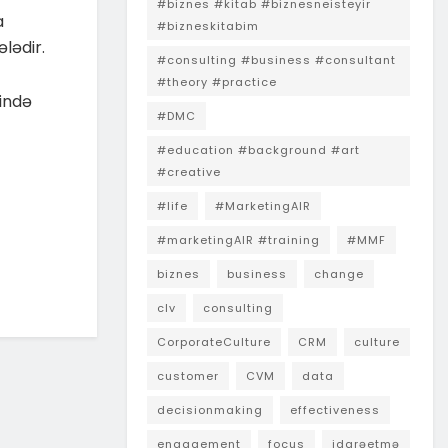
#biznes #kitab #biznesneisteyir
a
#bizneskitabim
lədir.
#consulting #business #consultant
#theory #practice
ində
#DMC
#education #background #art
#creative
#life
#MarketingAIR
#marketingAIR #training
#MMF
biznes
business
change
clv
consulting
CorporateCulture
CRM
culture
customer
CVM
data
decisionmaking
effectiveness
engagement
focus
idarəetmə