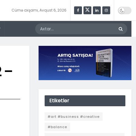
Cümə axşamı, Avqust 6, 2026
r
 –
Etiketlər
#art #business #creative
#balance