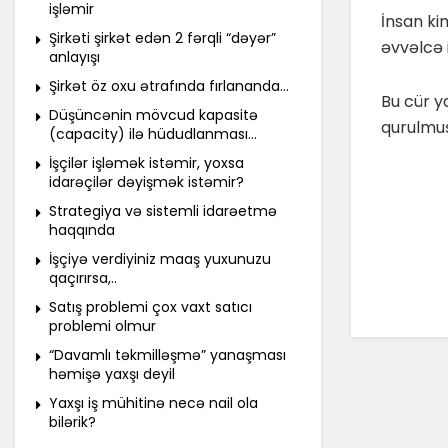
işləmir
İnsan kim
Şirkəti şirkət edən 2 fərqli “dəyər”
əvvəlcə 
anlayışı
Şirkət öz oxu ətrafında fırlananda…
Bu cür y
Düşüncənin mövcud kapasitə
qurulmuş
(capacity) ilə hüdudlanması…
İşçilər işləmək istəmir, yoxsa
idarəçilər dəyişmək istəmir?
Strategiya və sistemli idarəetmə
haqqında
İşçiyə verdiyiniz maaş yuxunuzu
qaçırırsa,..
Satış problemi çox vaxt satıcı
problemi olmur
“Davamlı təkmilləşmə” yanaşması
həmişə yaxşı deyil
Yaxşı iş mühitinə necə nail ola
bilərik?