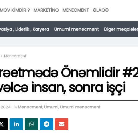
MOV KİMDİR ?
MARKETINQ
MENECMENT
ƏLAQƏ
asiya , Liderlik , Karyera
Ümumi menecment
Digər məqalələ
Menecment
rəetmədə Önəmlidir #2
əlcə insan, sonra işçi
, 2024
Menecment
,
Ümumi
,
Ümumi menecment
in